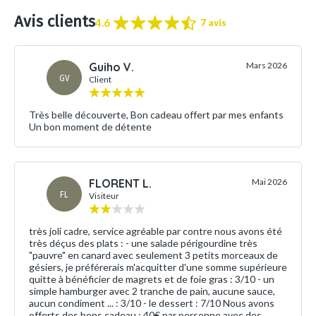
Avis clients
4.6
7 avis
Guiho V.
Mars 2026
GV
Client
Très belle découverte, Bon cadeau offert par mes enfants
Un bon moment de détente
FLORENT L.
Mai 2026
FL
Visiteur
très joli cadre, service agréable par contre nous avons été
très déçus des plats : - une salade périgourdine très
"pauvre" en canard avec seulement 3 petits morceaux de
gésiers, je préférerais m'acquitter d'une somme supérieure
quitte à bénéficier de magrets et de foie gras : 3/10 - un
simple hamburger avec 2 tranche de pain, aucune sauce,
aucun condiment ... : 3/10 - le dessert : 7/10 Nous avons
offerts des bons cadeau : 40€ par personne avec des