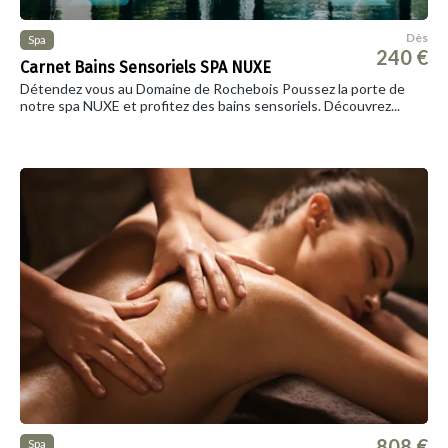
Dès
Spa
240 €
Carnet Bains Sensoriels SPA NUXE
Détendez vous au Domaine de Rochebois Poussez la porte de
notre spa NUXE et profitez des bains sensoriels. Découvrez...
808 €
Spa