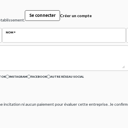
Se connecter
Créer un compte
 établissement.
NOM
TOK
INSTAGRAM
FACEBOOK
AUTRE RÉSEAU SOCIAL
ucune incitation ni aucun paiement pour évaluer cette entreprise. Je confi