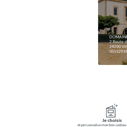
DOMAINE
2 Route d
24200 Vit
0553293
Je choisis
et personnalise mon bon cadeau