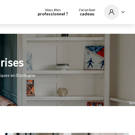
Vous êtes
J'ai un bon
professionnel ?
cadeau
rises
niques en Dordogne