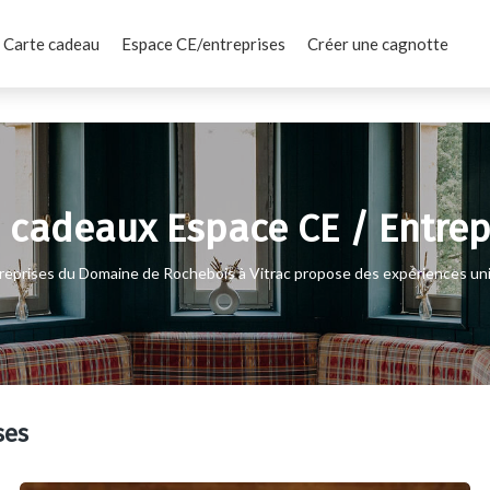
Carte cadeau
Espace CE/entreprises
Créer une cagnotte
 cadeaux Espace CE / Entrep
treprises du Domaine de Rochebois à Vitrac propose des expériences u
ses