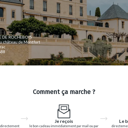
 DE ROCHEBOIS
u château de Montfort
rac
688
Comment ça marche ?
Je reçois
Le b
 directement
le bon cadeau immédiatement par mail ou par
directemen