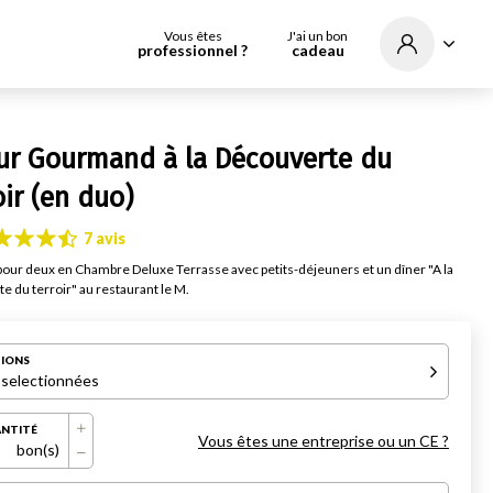
Vous êtes
J'ai un bon
professionnel ?
cadeau
ur Gourmand à la Découverte du
oir (en duo)
7 avis
pour deux en Chambre Deluxe Terrasse avec petits-déjeuners et un dîner "A la
e du terroir" au restaurant le M.
IONS
 selectionnées
NTITÉ
Vous êtes une entreprise ou un CE ?
bon(s)