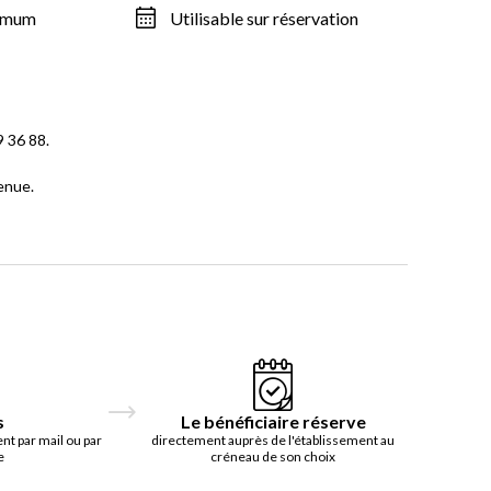
ximum
Utilisable sur réservation
 36 88.
enue.
s
Le bénéficiaire réserve
t par mail ou par
directement auprès de l'établissement au
e
créneau de son choix