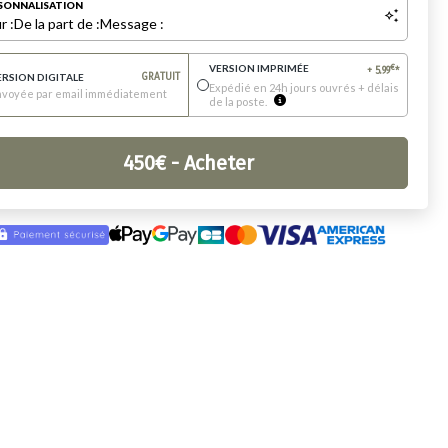
SONNALISATION
r :
De la part de :
Message :
VERSION IMPRIMÉE
€
+
5.99
*
ERSION DIGITALE
GRATUIT
Expédié en 24h jours ouvrés + délais
nvoyée par email immédiatement
de la poste.
450
€
- Acheter