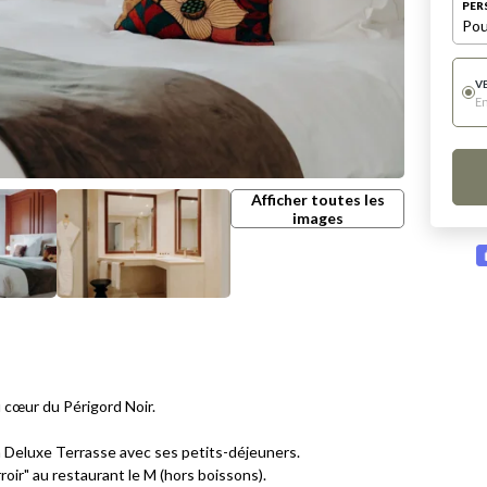
PER
Pou
V
E
Afficher toutes les
images
cœur du Périgord Noir.
n Deluxe Terrasse avec ses petits-déjeuners.
oir" au restaurant le M (hors boissons).