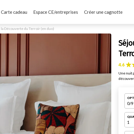
Carte cadeau
Espace CE/entreprises
Créer une cagnotte
la Découverte du Terroir (en duo)
Séjo
Terr
4.6
Une nuit 
découvert
OPT
0
/9
QUA
1