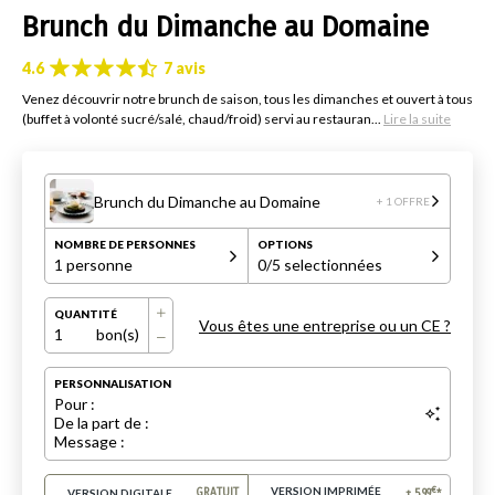
Brunch du Dimanche au Domaine
4.6
7 avis
Venez découvrir notre brunch de saison, tous les dimanches et ouvert à tous
(buffet à volonté sucré/salé, chaud/froid) servi au restauran...
Lire la suite
Brunch du Dimanche au Domaine
+ 1 OFFRE
NOMBRE DE PERSONNES
OPTIONS
1 personne
0
/5 selectionnées
QUANTITÉ
Vous êtes une entreprise ou un CE ?
1
bon(s)
PERSONNALISATION
Pour :
De la part de :
Message :
VERSION IMPRIMÉE
€
VERSION DIGITALE
GRATUIT
+
5.99
*