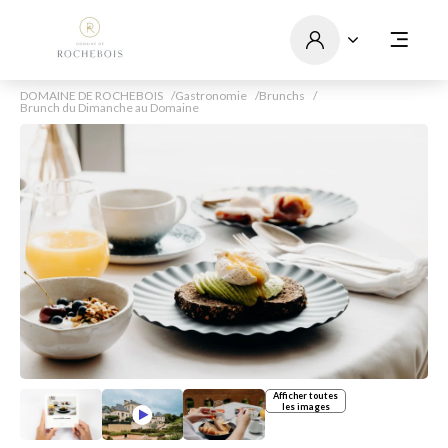
DOMAINE DE ROCHEBOIS
Gastronomie
Brunchs
Brunch du Dimanche au Domaine
Afficher toutes
les images