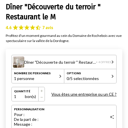
Dîner "Découverte du terroir "
Restaurant le M
4.6
7 avis
Profitez d'un moment gourmand au sein du Domaine de Rochebois avec vue
spectaculaire sur la vallée de la Dordogne.
Dîner "Découverte du terroir " Restaurant le M
+ 4 OFFRES
NOMBRE DE PERSONNES
OPTIONS
1 personne
0
/5 selectionnées
QUANTITÉ
Vous êtes une entreprise ou un CE ?
1
bon(s)
PERSONNALISATION
Pour :
De la part de :
Message :