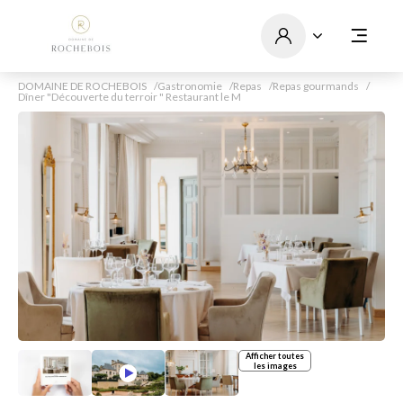
DOMAINE DE ROCHEBOIS
Gastronomie
Repas
Repas gourmands
Dîner "Découverte du terroir " Restaurant le M
Afficher toutes
les images