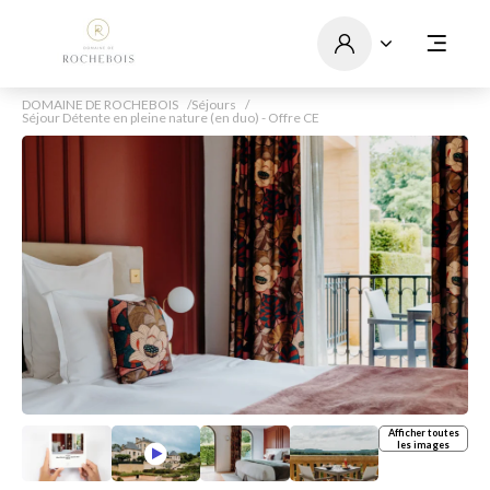
DOMAINE DE ROCHEBOIS
Séjours
Séjour Détente en pleine nature (en duo) - Offre CE
Afficher toutes
les images