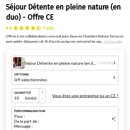
Séjour Détente en pleine nature (en
duo) - Offre CE
4.6
7 avis
Offrez à vos collaborateurs une nuit pour deux en Chambre Deluxe Terrasse
avec petits-déjeuners et 1h d'accès au bassin sensoriel du spa...
Lire la suite
Séjour Détente en pleine nature (en duo) - Offre CE
+ 3 OFFRES
OPTIONS
0
/9 selectionnées
QUANTITÉ
Vous êtes une entreprise ou un CE ?
10
bon(s)
PERSONNALISATION
Pour :
De la part de :
Message :